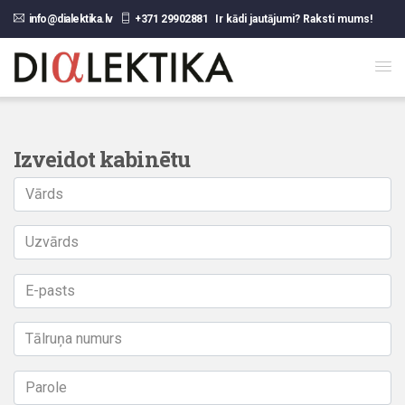
info@dialektika.lv
+371 29902881
Ir kādi jautājumi? Raksti mums!
Izveidot kabinētu