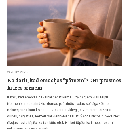
26.02.2026
Ko darīt, kad emocijas “pārņem”? DBT prasmes
krīzes brīžiem
Ir brīži, kad emocija nav tikai nepatīkama — tā pārņem visu telpu.
Ķermenis ir sasprindzis, domas paātrinās, rodas spēcīga vēlme
nekavējoties kaut ko darīt: uzrakstīt, uzkliegt, aiziet prom, aizcirst
durvis, pārēsties, iedzert vai vienkārši pazust. Šādos brīžos cilvēks bieži
rīkojas nevis tāpēc, ka tas būtu efektīvi, bet tāpēc, ka ir nepanesami