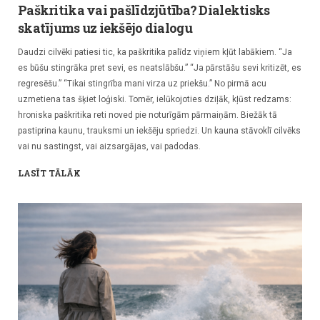
Paškritika vai pašlīdzjūtība? Dialektisks
skatījums uz iekšējo dialogu
Daudzi cilvēki patiesi tic, ka paškritika palīdz viņiem kļūt labākiem. “Ja
es būšu stingrāka pret sevi, es neatslābšu.” “Ja pārstāšu sevi kritizēt, es
regresēšu.” “Tikai stingrība mani virza uz priekšu.” No pirmā acu
uzmetiena tas šķiet loģiski. Tomēr, ielūkojoties dziļāk, kļūst redzams:
hroniska paškritika reti noved pie noturīgām pārmaiņām. Biežāk tā
pastiprina kaunu, trauksmi un iekšēju spriedzi. Un kauna stāvoklī cilvēks
vai nu sastingst, vai aizsargājas, vai padodas.
LASĪT TĀLĀK