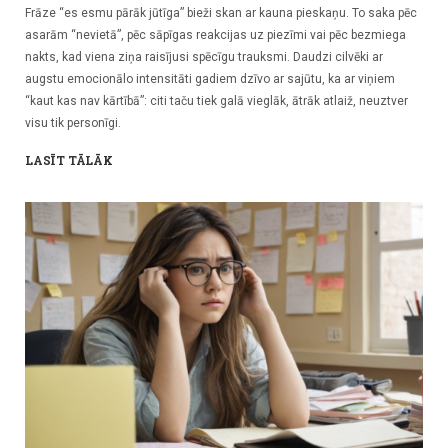
Frāze “es esmu pārāk jūtīga” bieži skan ar kauna pieskaņu. To saka pēc
asarām “nevietā”, pēc sāpīgas reakcijas uz piezīmi vai pēc bezmiega
nakts, kad viena ziņa raisījusi spēcīgu trauksmi. Daudzi cilvēki ar
augstu emocionālo intensitāti gadiem dzīvo ar sajūtu, ka ar viņiem
“kaut kas nav kārtībā”: citi taču tiek galā vieglāk, ātrāk atlaiž, neuztver
visu tik personīgi.
LASĪT TĀLĀK