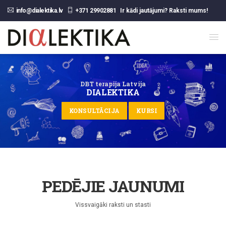
info@dialektika.lv
+371 29902881
Ir kādi jautājumi? Raksti mums!
DBT terapija Latvija
DIALEKTIKA
KONSULTĀCIJA
KURSI
PEDĒJIE JAUNUMI
Vissvaigāki raksti un stasti