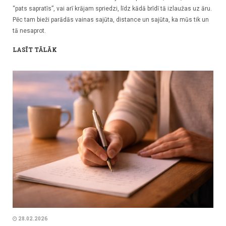
“pats sapratīs”, vai arī krājam spriedzi, līdz kādā brīdī tā izlaužas uz āru.
Pēc tam bieži parādās vainas sajūta, distance un sajūta, ka mūs tik un
tā nesaprot.
LASĪT TĀLĀK
28.02.2026