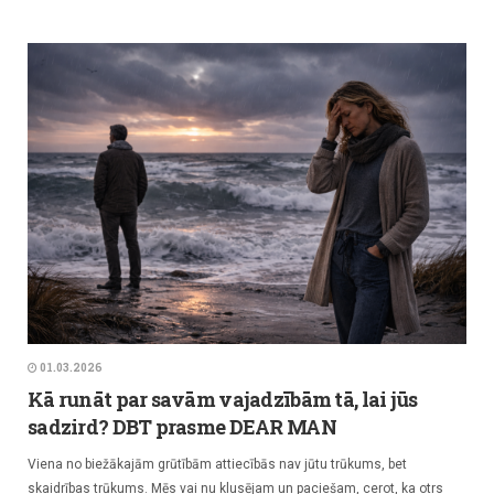
01.03.2026
Kā runāt par savām vajadzībām tā, lai jūs
sadzird? DBT prasme DEAR MAN
Viena no biežākajām grūtībām attiecībās nav jūtu trūkums, bet
skaidrības trūkums. Mēs vai nu klusējam un paciešam, cerot, ka otrs