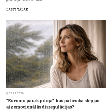
palikt šajā iekšējā stāvoklī.
LASĪT TĀLĀK
25.02.2026
“Es esmu pārāk jūtīga”: kas patiesībā slēpjas
aiz emocionālās disregulācijas?