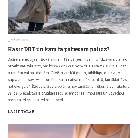
27.02.2026
Kas ir DBT un kam tā patiešām palīdz?
Dažreiz emocijas nāk kā vilnis — tās pārņem, izsit no līdzsvara un liek
pateikt vai izdarīt to, par ko vēlāk nākas nožēlot. Dažreiz šis vilnis ilgst
stundām vai pat dienām. Cilvēks var būt gudrs, atbildīgs, daudz ko
saprast par sevi — un tomēr atkal un atkal nonākt punktā, kur šķiet: “es
netieku galā”. Šādos brīžos problēma nav zināšanu trūkumā vai rakstura
vājībā. Biežāk tās ir grūtības regulēt emocijas, impulsus un uzvedību
spēcīga iekšēja spriedzes stāvoklī.
LASĪT TĀLĀK