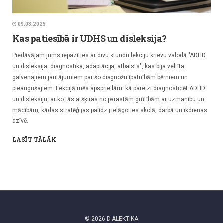
09.03.2025
Kas patiesībā ir UDHS un disleksija?
Piedāvājam jums iepazīties ar divu stundu lekciju krievu valodā "ADHD
un disleksija: diagnostika, adaptācija, atbalsts", kas bija veltīta
galvenajiem jautājumiem par šo diagnožu īpatnībām bērniem un
pieaugušajiem. Lekcijā mēs apspriedām: kā pareizi diagnosticēt ADHD
un disleksiju, ar ko tās atšķiras no parastām grūtībām ar uzmanību un
mācībām, kādas stratēģijas palīdz pielāgoties skolā, darbā un ikdienas
dzīvē.
LASĪT TĀLĀK
© 2026 DIALEKTIKA