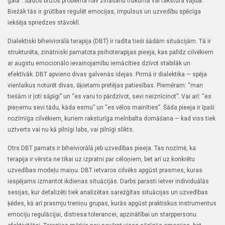
galā”. Šādos brīžos problēma nav zināšanu trūkumā vai rakstura vājībā.
Biežāk tās ir grūtības regulēt emocijas, impulsus un uzvedību spēcīga
iekšēja spriedzes stāvoklī.
Dialektiski biheiviorālā terapija (DBT) ir radīta tieši šādām situācijām. Tā ir
strukturēta, zinātniski pamatota psihoterapijas pieeja, kas palīdz cilvēkiem
ar augstu emocionālo ievainojamību iemācīties dzīvot stabilāk un
efektīvāk. DBT apvieno divas galvenās idejas. Pirmā ir dialektika — spēja
vienlaikus noturēt divas, šķietami pretējas patiesības. Piemēram: “man
tiešām ir ļoti sāpīgi” un “es varu to pārdzīvot, sevi neiznīcinot”. Vai arī: “es
pieņemu sevi tādu, kāda esmu” un “es vēlos mainīties”. Šāda pieeja ir īpaši
nozīmīga cilvēkiem, kuriem raksturīga melnbalta domāšana — kad viss tiek
uztverts vai nu kā pilnīgi labs, vai pilnīgi slikts.
Otrs DBT pamats ir biheiviorālā jeb uzvedības pieeja. Tas nozīmē, ka
terapija ir vērsta ne tikai uz izpratni par cēloņiem, bet arī uz konkrētu
uzvedības modeļu maiņu. DBT ietvaros cilvēks apgūst prasmes, kuras
iespējams izmantot ikdienas situācijās. Darbs parasti ietver individuālās
sesijas, kur detalizēti tiek analizētas sarežģītas situācijas un uzvedības
ķēdes, kā arī prasmju treniņu grupas, kurās apgūst praktiskus instrumentus
emociju regulācijai, distresa tolerancei, apzinātībai un starppersonu