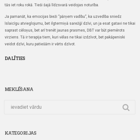
tās iet roku rokā. Tieši šajā līdzsvarā veidojas noturība.
Ja pamanāt, ka emocijas bieži “pārņem vadību”, ka uzvedība sniedz
īslaicīgu atvieglojumu, bet ilgtermiņā sarežģī dzīvi, un ja esat gatavi ne tikai
saprast cēloņus, bet arī trenēt jaunas prasmes, DBT var būt piemērots
virziens. Tā ir terapija tiem, kuri vēlas ne tikai izdzīvot, bet pakāpeniski
veidot dzīvi, kuru patiešām ir vērts dzīvot.
DALĪTIES
MEKLĒŠANA
KATEGORIJAS