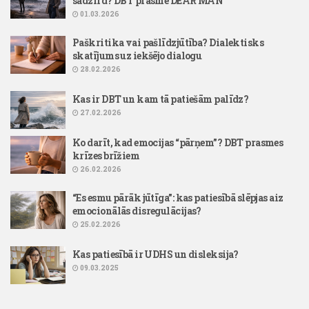
sadzird? DBT prasme DEAR MAN
01.03.2026
Paškritika vai pašlīdzjūtība? Dialektisks
skatījums uz iekšējo dialogu
28.02.2026
Kas ir DBT un kam tā patiešām palīdz?
27.02.2026
Ko darīt, kad emocijas “pārņem”? DBT prasmes
krīzes brīžiem
26.02.2026
“Es esmu pārāk jūtīga”: kas patiesībā slēpjas aiz
emocionālās disregulācijas?
25.02.2026
Kas patiesībā ir UDHS un disleksija?
09.03.2025