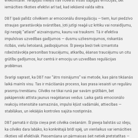
efektivitātei. Terapijas mērķis nav novērst visas sāpīgās emocijas, bet
iemācīties rīkoties efektīvi arī tad, kad iekšienē valda vētra.
DBT īpaši palīdz cilvēkiem ar emocionālu disregulāciju — tiem, kuri piedzīvo
straujas garastāvokļa svārstības, ļoti jutīgi reaģē uz kritiku vai noraidījumu,
ilgi nespēj “atlaist” aizvainojumu, kaunu vai trauksmi. Tā ir efektīva
impulsīvas uzvedības gadījumos — dusmu uzliesmojumos, riskantās
rīcībās, vielu lietošanā, pašbojājumos. Šī pieeja bieži tiek izmantota
robežstāvokļa personības traucējumu, atkarību, ēšanas traucējumu un citu
grūtību gadījumos, kur centrā ir emociju un uzvedības regulācijas
problēmas.
Svarīgi saprast, ka DBT nav “ātrs risinājums” vai metode, kas pāris tikšanās
laikā mainīs visu. Tas ir mācīšanās process, kas prasa iesaisti un regulāru
prasmju trenēšanu. Cilvēks ne tikai runā par savām grūtībām, bet
pakāpeniski attīsta jaunus reaģēšanas veidus. Laika gaitā emocionālo
reakciju intensitāte samazinās, impulsi kļūst vadāmāki, attiecības —
stabilākas, un iekšējās kontroles sajūta nostiprinās.
DBT pamatā ir dziļa cieņa pret cilvēka ciešanām. Šī pieeja balstās uz ideju,
ka cilvēks dara labāko, ko konkrētajā brīdī spēj, un vienlaikus var iemācīties
rīkoties vēl efektīvāk. Pieņemšana un pārmaiņas šeit netiek pretstatītas —