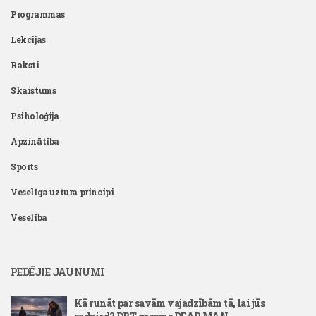
Programmas
Lekcijas
Raksti
Skaistums
Psiholoģija
Apzinātība
Sports
Veselīga uztura principi
Veselība
PEDĒJIE JAUNUMI
Kā runāt par savām vajadzībām tā, lai jūs