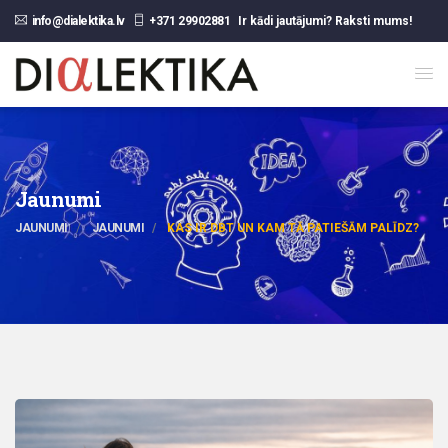
info@dialektika.lv
+371 29902881
Ir kādi jautājumi? Raksti mums!
Jaunumi
JAUNUMI
JAUNUMI
KAS IR DBT UN KAM TĀ PATIEŠĀM PALĪDZ?