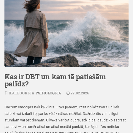
Kas ir DBT un kam tā patiešām
palīdz?
KATEGORIJA
PSIHOLOĢIJA
27.02.2026
Dažreiz emocijas nāk kā vilnis — tās pārņem, izsit no līdzsvara un liek
pateikt vai izdarīt to, par ko vēlāk nākas nožēlot. Dažreiz šis vilnis ilgst
stundām vai pat dienām. Cilvēks var būt gudrs, atbildīgs, daudz ko saprast
par sevi — un tomēr atkal un atkal nonākt punktā, kur šķiet: “es netieku