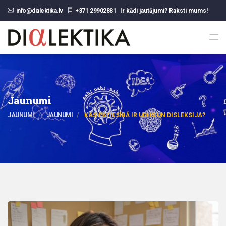
info@dialektika.lv
+371 29902881
Ir kādi jautājumi? Raksti mums!
Jaunumi
JAUNUMI
JAUNUMI
KAS PATIESĪBĀ IR UDHS UN DISLEKSIJA?