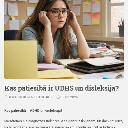
Kas patiesībā ir UDHS un disleksija?
KATEGORIJA
LEKCIJAS
09.03.2025
Kas patiesībā ir ADHD un disleksija?
Mūsdienās šīs diagnozes tiek noteiktas gandrīz ikvienam, un dažkārt šķiet,
ka to iegūšanai pietiek vienkārši nepietiekami izgulēties, būt ar holērisku