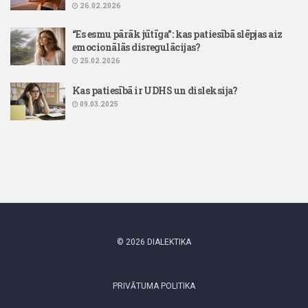
26.02.2026
“Es esmu pārāk jūtīga”: kas patiesībā slēpjas aiz
emocionālās disregulācijas?
25.02.2026
Kas patiesībā ir UDHS un disleksija?
09.03.2025
© 2026 DIALEKTIKA
PRIVĀTUMA POLITIKA