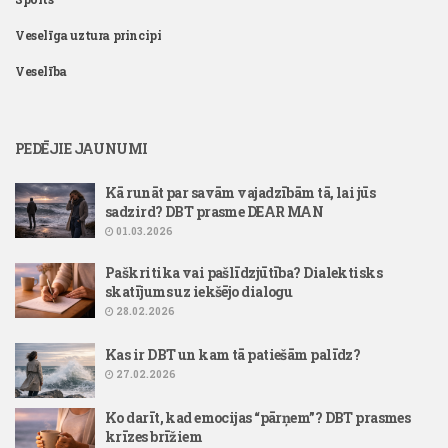
Veselīga uztura principi
Veselība
PEDĒJIE JAUNUMI
Kā runāt par savām vajadzībām tā, lai jūs
sadzird? DBT prasme DEAR MAN
01.03.2026
Paškritika vai pašlīdzjūtība? Dialektisks
skatījums uz iekšējo dialogu
28.02.2026
Kas ir DBT un kam tā patiešām palīdz?
27.02.2026
Ko darīt, kad emocijas “pārņem”? DBT prasmes
krīzes brīžiem