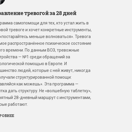
авление тревогой за 28 дней
рамма самопомощи для тех, кто устал жить в
вой тревоге и хочет конкретные инструменты,
 «постарайтесь меньше волноваться». Тревога
мое распространённое психическое состояние
го времени. По данным ВОЗ, тревожные
тройства — №1 среди обращений за
ологической помощью в Европе. И
шинство людей, которые с ней живут, никогда
олучали структурированной помощи:
авляйся как можешь». Эта программа —
тка дать структуру. Не «волшебную таблетку»,
нятный 28-дневный маршрут с инструментами,
рые работают.
РОБНЕЕ