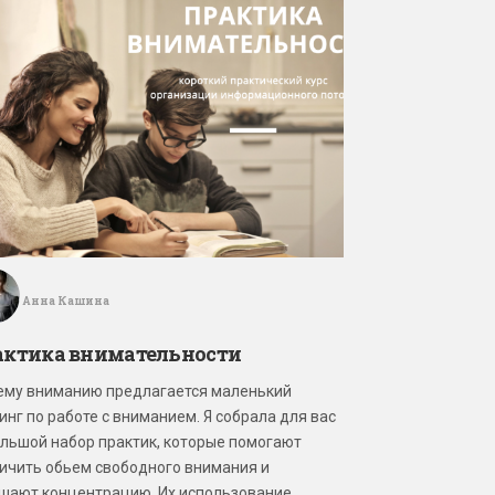
Анна Кашина
актика внимательности
му вниманию предлагается маленький
инг по работе с вниманием. Я собрала для вас
льшой набор практик, которые помогают
ичить обьем свободного внимания и
шают концентрацию. Их использование