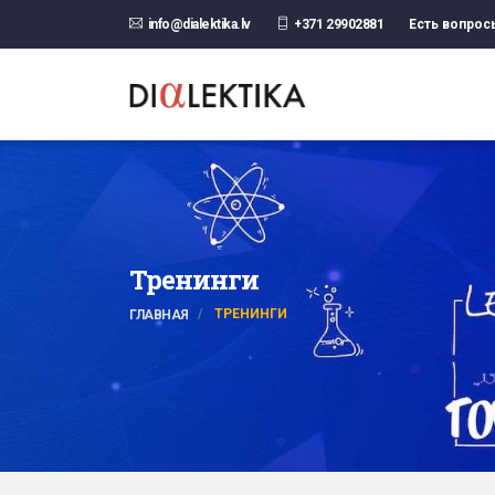
info@dialektika.lv
+371 29902881
Есть вопрос
Трeнинги
ТРEНИНГИ
ГЛАВНАЯ