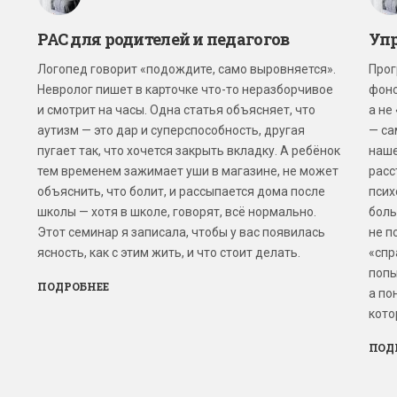
РАС для родителей и педагогов
Упр
Логопед говорит «подождите, само выровняется».
Прог
Невролог пишет в карточке что-то неразборчивое
фоно
и смотрит на часы. Одна статья объясняет, что
а не
аутизм — это дар и суперспособность, другая
— са
пугает так, что хочется закрыть вкладку. А ребёнок
наше
тем временем зажимает уши в магазине, не может
расс
объяснить, что болит, и рассыпается дома после
псих
школы — хотя в школе, говорят, всё нормально.
боль
Этот семинар я записала, чтобы у вас появилась
не п
ясность, как с этим жить, и что стоит делать.
«спр
попы
ПОДРОБНЕЕ
а по
кото
ПОД