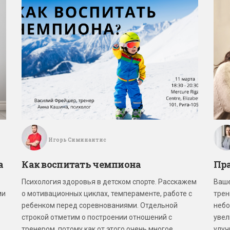
Игорь Симинаитис
а
Как воспитать чемпиона
Пр
Психология здоровья в детском спорте. Расскажем
Ваше
ми
о мотивационных циклах, темпераменте, работе с
трен
ребенком перед соревнованиями. Отдельной
небо
строкой отметим о построении отношений с
увел
тренером, потому как от этого очень многое
улуч