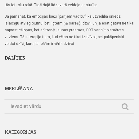
tās iet roku rokā. Tieši šajā līdzsvarā veidojas noturība.
Ja pamanāt, ka emocijas bieži “pārņem vadību”, ka uzvedība sniedz
īslaicīgu atvieglojumu, bet ilgtermiņā sarežģī dzīvi, un ja esat gatavi ne tikai
saprast cēloņus, bet arī trenēt jaunas prasmes, DBT var būt piemērots
virziens. Tā ir terapija tiem, kuri vēlas ne tikai izdzīvot, bet pakāpeniski
veidot dzīvi, kuru patiešām ir vērts dzīvot.
DALĪTIES
MEKLĒŠANA
KATEGORIJAS