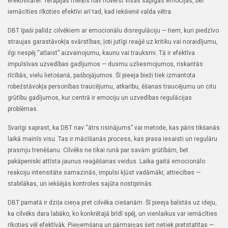
efektivitātei. Terapijas mērķis nav novērst visas sāpīgās emocijas, bet
iemācīties rīkoties efektīvi arī tad, kad iekšienē valda vētra.
DBT īpaši palīdz cilvēkiem ar emocionālu disregulāciju — tiem, kuri piedzīvo
straujas garastāvokļa svārstības, ļoti jutīgi reaģē uz kritiku vai noraidījumu,
ilgi nespēj “atlaist” aizvainojumu, kaunu vai trauksmi. Tā ir efektīva
impulsīvas uzvedības gadījumos — dusmu uzliesmojumos, riskantās
rīcībās, vielu lietošanā, pašbojājumos. Šī pieeja bieži tiek izmantota
robežstāvokļa personības traucējumu, atkarību, ēšanas traucējumu un citu
grūtību gadījumos, kur centrā ir emociju un uzvedības regulācijas
problēmas.
Svarīgi saprast, ka DBT nav “ātrs risinājums” vai metode, kas pāris tikšanās
laikā mainīs visu. Tas ir mācīšanās process, kas prasa iesaisti un regulāru
prasmju trenēšanu. Cilvēks ne tikai runā par savām grūtībām, bet
pakāpeniski attīsta jaunus reaģēšanas veidus. Laika gaitā emocionālo
reakciju intensitāte samazinās, impulsi kļūst vadāmāki, attiecības —
stabilākas, un iekšējās kontroles sajūta nostiprinās.
DBT pamatā ir dziļa cieņa pret cilvēka ciešanām. Šī pieeja balstās uz ideju,
ka cilvēks dara labāko, ko konkrētajā brīdī spēj, un vienlaikus var iemācīties
rīkoties vēl efektīvāk. Pieņemšana un pārmaiņas šeit netiek pretstatītas —