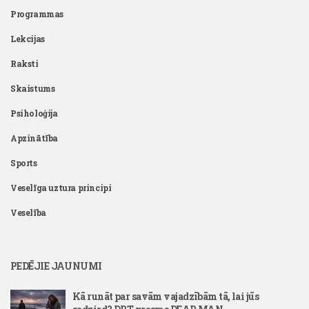
Programmas
Lekcijas
Raksti
Skaistums
Psiholoģija
Apzinātība
Sports
Veselīga uztura principi
Veselība
PEDĒJIE JAUNUMI
Kā runāt par savām vajadzībām tā, lai jūs