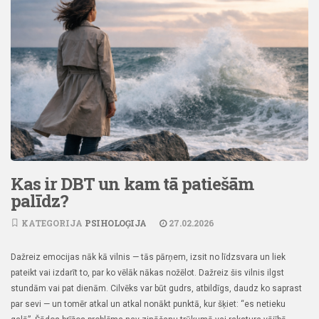
Kas ir DBT un kam tā patiešām
palīdz?
KATEGORIJA
PSIHOLOĢIJA
27.02.2026
Dažreiz emocijas nāk kā vilnis — tās pārņem, izsit no līdzsvara un liek
pateikt vai izdarīt to, par ko vēlāk nākas nožēlot. Dažreiz šis vilnis ilgst
stundām vai pat dienām. Cilvēks var būt gudrs, atbildīgs, daudz ko saprast
par sevi — un tomēr atkal un atkal nonākt punktā, kur šķiet: “es netieku