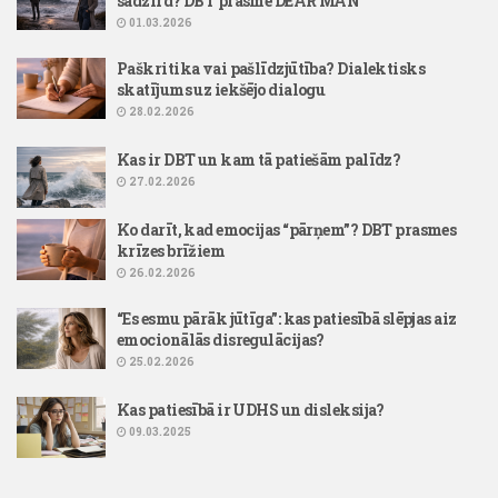
sadzird? DBT prasme DEAR MAN
01.03.2026
Paškritika vai pašlīdzjūtība? Dialektisks
skatījums uz iekšējo dialogu
28.02.2026
Kas ir DBT un kam tā patiešām palīdz?
27.02.2026
Ko darīt, kad emocijas “pārņem”? DBT prasmes
krīzes brīžiem
26.02.2026
“Es esmu pārāk jūtīga”: kas patiesībā slēpjas aiz
emocionālās disregulācijas?
25.02.2026
Kas patiesībā ir UDHS un disleksija?
09.03.2025