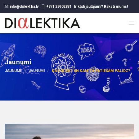
info@dialektika.lv
+371 29902881
Ir kādi jautājumi? Raksti mums!
Jaunumi
JAUNUMI
JAUNUMI
KAS IR DBT UN KAM TĀ PATIEŠĀM PALĪDZ?