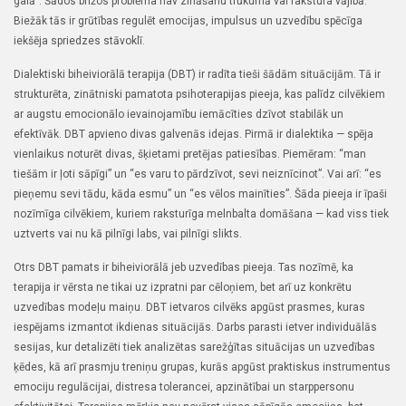
galā”. Šādos brīžos problēma nav zināšanu trūkumā vai rakstura vājībā.
Biežāk tās ir grūtības regulēt emocijas, impulsus un uzvedību spēcīga
iekšēja spriedzes stāvoklī.
Dialektiski biheiviorālā terapija (DBT) ir radīta tieši šādām situācijām. Tā ir
strukturēta, zinātniski pamatota psihoterapijas pieeja, kas palīdz cilvēkiem
ar augstu emocionālo ievainojamību iemācīties dzīvot stabilāk un
efektīvāk. DBT apvieno divas galvenās idejas. Pirmā ir dialektika — spēja
vienlaikus noturēt divas, šķietami pretējas patiesības. Piemēram: “man
tiešām ir ļoti sāpīgi” un “es varu to pārdzīvot, sevi neiznīcinot”. Vai arī: “es
pieņemu sevi tādu, kāda esmu” un “es vēlos mainīties”. Šāda pieeja ir īpaši
nozīmīga cilvēkiem, kuriem raksturīga melnbalta domāšana — kad viss tiek
uztverts vai nu kā pilnīgi labs, vai pilnīgi slikts.
Otrs DBT pamats ir biheiviorālā jeb uzvedības pieeja. Tas nozīmē, ka
terapija ir vērsta ne tikai uz izpratni par cēloņiem, bet arī uz konkrētu
uzvedības modeļu maiņu. DBT ietvaros cilvēks apgūst prasmes, kuras
iespējams izmantot ikdienas situācijās. Darbs parasti ietver individuālās
sesijas, kur detalizēti tiek analizētas sarežģītas situācijas un uzvedības
ķēdes, kā arī prasmju treniņu grupas, kurās apgūst praktiskus instrumentus
emociju regulācijai, distresa tolerancei, apzinātībai un starppersonu