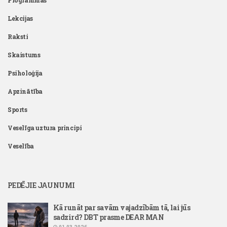
Programmas
Lekcijas
Raksti
Skaistums
Psiholoģija
Apzinātība
Sports
Veselīga uztura principi
Veselība
PEDĒJIE JAUNUMI
Kā runāt par savām vajadzībām tā, lai jūs
sadzird? DBT prasme DEAR MAN