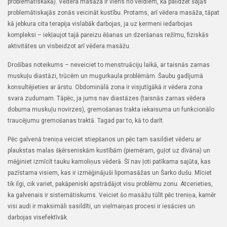
problemātiskākā). Vēdera masāža ir viens no veidiem, kā palīdzēt šajās
problemātiskajās zonās veicināt kustību. Protams, arī vēdera masāža, tāpat
kā jebkura cita terapija vislabāk darbojas, ja uz ķermeni iedarbojas
kompleksi – iekļaujot tajā pareizu ēšanas un dzeršanas režīmu, fiziskās
aktivitātes un visbeidzot arī vēdera masāžu.
Drošības noteikums – neveiciet to menstruāciju laikā, ar taisnās zarnas
muskuļu diastāzi, trūcēm un mugurkaula problēmām. Šaubu gadījumā
konsultējieties ar ārstu.
Obdominālā zona ir visjutīgākā ir vēdera zona
svara zudumam. Tāpēc, ja jums nav diastāzes (taisnās zarnas vēdera
dobuma muskuļu novirzes), gremošanas trakta iekaisuma un funkcionālo
traucējumu gremošanas traktā.
Tagad par to, kā to darīt.
Pēc galvenā treniņa veiciet stiepšanos un pēc tam sasildiet vēderu ar
plaukstas malas šķērseniskām kustībām (piemēram, guļot uz dīvāna) un
mēģiniet izmīcīt tauku kamoliņus vēderā. Šī nav ļoti patīkama sajūta, kas
pazīstama visiem, kas ir izmēģinājuši lipomasāžas un Šarko dušu.
Mīciet
tik ilgi, cik variet, pakāpeniski apstrādājot visu problēmu zonu. Atcerieties,
ka galvenais ir sistemātiskums.
Veiciet šo masāžu tūlīt pēc treniņa, kamēr
visi audi ir maksimāli sasildīti, un vielmaiņas procesi ir iesācies un
darbojas visefektīvāk.