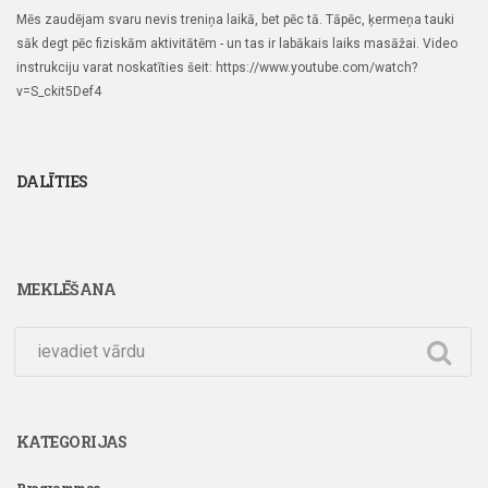
Mēs zaudējam svaru nevis treniņa laikā, bet pēc tā. Tāpēc, ķermeņa tauki
sāk degt pēc fiziskām aktivitātēm - un tas ir labākais laiks masāžai.
Video
instrukciju varat noskatīties šeit:
https://www.youtube.com/watch?
v=S_ckit5Def4
DALĪTIES
MEKLĒŠANA
KATEGORIJAS