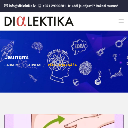
info@dialektika.lv
+371 29902881
Ir kādi jautājumi? Raksti mums!
Jaunumi
JAUNUMI
JAUNUMI
VĒDERA MASĀŽA