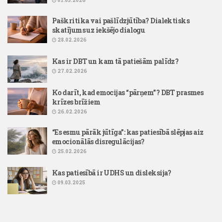
01.03.2026
Paškritika vai pašlīdzjūtība? Dialektisks
skatījums uz iekšējo dialogu
28.02.2026
Kas ir DBT un kam tā patiešām palīdz?
27.02.2026
Ko darīt, kad emocijas “pārņem”? DBT prasmes
krīzes brīžiem
26.02.2026
“Es esmu pārāk jūtīga”: kas patiesībā slēpjas aiz
emocionālās disregulācijas?
25.02.2026
Kas patiesībā ir UDHS un disleksija?
09.03.2025