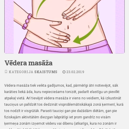
Vēdera masāža
KATEGORIJA
SKAISTUMS
23.02.2019
Vēdera masāža tiek veikta gadījumos, kad, pārmērīgi ātri notievējot, sāk
karāties liekā āda, kuru nepieciešams tonizēt, padarīt elastīgu un pievilkt
atpakaļ vietā. Arī tievējot vēdera masāža ir viens no veidiem, kā izkustināt
tauciņus un palīdzēt tos dedzināt visproblemātiskākajā zonā ķermenī, kurā
tos nodzīt ir visgrūtāk. Parasti tauciņi gan pie dažādām diētām, gan pie
fiziskajām aktivitātēm diezgan labprātīgi iet prom gandrīz no visām
ķermeņa zonām izņemot vēderu vai dibenu (atkarīgs, kura no zonām ir