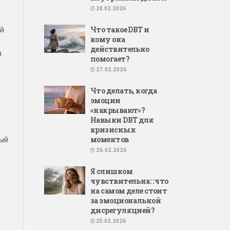
28.02.2026
Что такое DBT и
й.
кому она
действительно
я
помогает?
27.02.2026
Что делать, когда
эмоции
«накрывают»?
Навыки DBT для
кризисных
моментов
ный
26.02.2026
.
Я слишком
чувствительна: : что
на самом деле стоит
за эмоциональной
дисрегуляцией?
25.02.2026