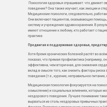
Психология здоровья спрашивает: что движет с
поведение? Она также изучает, как эмоции и сте
Медицинские психологи, следовательно, работаю
Они включают пациентов, оказывающих помощь, 
систему и учреждения здравоохранения. В резул
имеют отношение к любому, кто работает с паци
практике.
Продвигая и поддерживая здоровья, предотв
Хотя бремя хронических болезней растёт во всё
показал, что прямая профилактика (например, с
эффективна, чем вторичная, для снижения серд
вклад в смысле того, как снизить факторы риск
поведения (т.е., курение, неправильное питание
Медицинская психология фокусируется на психо
осмыслении) и социальных влияниях, которые м
нездорового поведения. Лучшее понимание таки
вырваться из столь нездоровых привычных практ
фруктов. Развитие и применение электронных (e