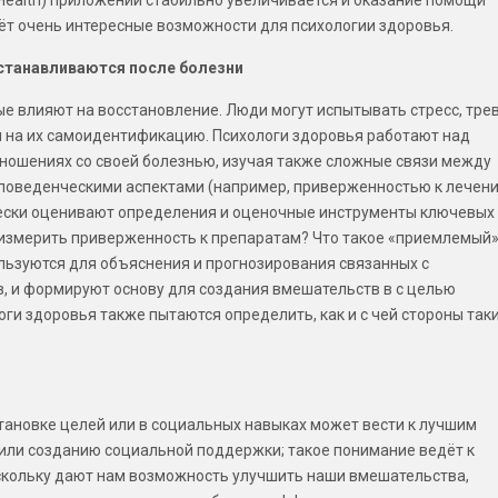
ёт очень интересные возможности для психологии здоровья.
сстанавливаются после болезни
е влияют на восстановление. Люди могут испытывать стресс, тре
и на их самоидентификацию. Психологи здоровья работают над
тношениях со своей болезнью, изучая также сложные связи между
поведенческими аспектами (например, приверженностью к лечен
чески оценивают определения и оценочные инструменты ключевых
 измерить приверженность к препаратам? Что такое «приемлемый
льзуются для объяснения и прогнозирования связанных с
, и формируют основу для создания вмешательств в с целью
ги здоровья также пытаются определить, как и с чей стороны так
становке целей или в социальных навыках может вести к лучшим
или созданию социальной поддержки; такое понимание ведёт к
скольку дают нам возможность улучшить наши вмешательства,