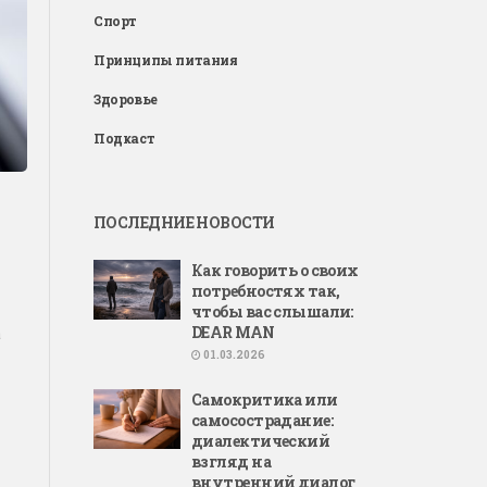
Спорт
Принципы питания
Здоровье
Подкаст
ПОСЛЕДНИЕ НОВОСТИ
Как говорить о своих
потребностях так,
чтобы вас слышали:
DEAR MAN
а
01.03.2026
Самокритика или
самосострадание:
диалектический
взгляд на
внутренний диалог