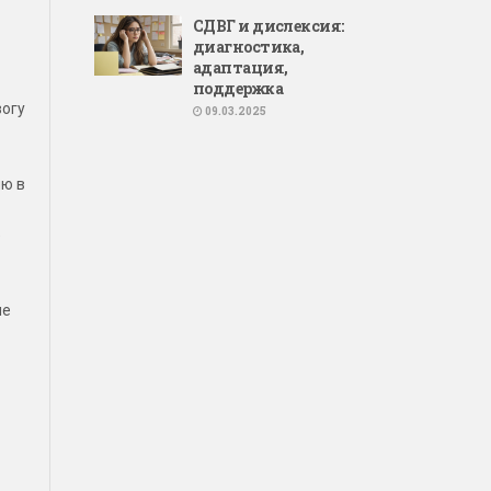
СДВГ и дислексия:
диагностика,
адаптация,
поддержка
вогу
09.03.2025
ию в
»
ие