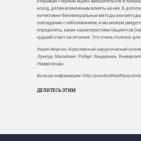
открывая «чёрный ящик» вмешательств и показы
исход, делая возможным влиять на них. В дополн
когнитивно-бихевиоральные методы или методы 
совладании с заболеванием, и мы можем увидеть
определить, какие характеристики пациентов (на
худший ответ на лечение. Это очень полезно дл
Карен Морган, Королевский хирургический колле
Лумпур, Малайзия. Роберт Зандерман, Университе
Нидерланды.
Больше информации: http://practicalhealthpsychol
ДЕЛИТЕСЬ ЭТИМ