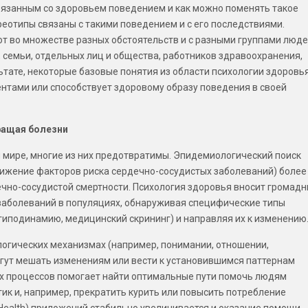
вязанным со здоровьем поведением и как можно поменять такое
реотипы связаны с такими поведением и с его последствиями.
т во множестве разных обстоятельств и с разными группами люде
семьи, отдельных лиц и общества, работников здравоохранения,
ьтате, некоторые базовые понятия из области психологии здоровь
ентами или способствует здоровому образу поведения в своей
ращая болезни
м мире, многие из них предотвратимы. Эпидемиологический поиск
нижение факторов риска сердечно-сосудистых заболеваний) более
ечно-сосудистой смертности. Психология здоровья вносит громад
а заболеваний в популяциях, обнаруживая специфические типы
, гиподинамию, медицинский скрининг) и направляя их к изменению
логических механизмах (например, понимании, отношении,
огут мешать изменениям или вести к установившимся паттернам
х процессов помогает найти оптимальные пути помочь людям
ик и, например, прекратить курить или повысить потребление
Health) приложений стабильно увеличивается и оказание помощи