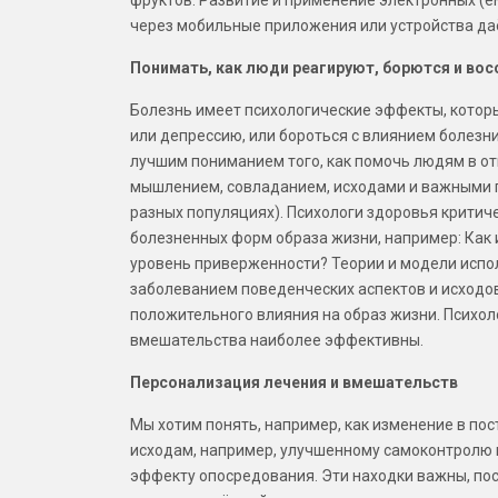
через мобильные приложения или устройства да
Понимать, как люди реагируют, борются и во
Болезнь имеет психологические эффекты, которы
или депрессию, или бороться с влиянием болезн
лучшим пониманием того, как помочь людям в о
мышлением, совладанием, исходами и важными 
разных популяциях). Психологи здоровья крити
болезненных форм образа жизни, например: Как
уровень приверженности? Теории и модели испо
заболеванием поведенческих аспектов и исходов
положительного влияния на образ жизни. Психоло
вмешательства наиболее эффективны.
Персонализация лечения и вмешательств
Мы хотим понять, например, как изменение в по
исходам, например, улучшенному самоконтролю 
эффекту опосредования. Эти находки важны, по