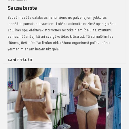
Sausā birste
Sausā masāža uzlabo asinsriti, viens no galvenajiem jebkuras
masāžas pamatuzdevumiem. Labāka asinsrite nozīmē apasiņotāku
ādu, kas spēj efektīvāk atbrīvoties no toksīniem (celulīta, izsitumu
samazināšanās), kā arī svaigāku ādas krāsu utt. Tā stimulē limfas
plūsmu, tieši efektīva limfas cirkulēšana organismā palīdz mūsu
ķermenim ar šīm lietām tikt galā!
LASĪT TĀLĀK