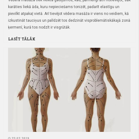
Vēdera masāža tiek veikta gadījumos, kad, pārmērīgi ātri notievējot, sāk
karāties liekā āda, kuru nepieciešams tonizēt, padarīt elastīgu un
pievilkt atpakaļ vietā. Arī tievējot vēdera masāža ir viens no veidiem, kā
izkustināt tauciņus un palīdzēt tos dedzināt visproblemātiskākajā zonā
ķermenī, kurā tos nodzīt ir visgrūtāk.
LASĪT TĀLĀK
23.02.2019