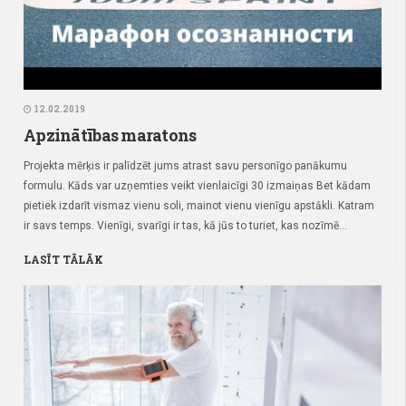
12.02.2019
Apzinātības maratons
Projekta mērķis ir palīdzēt jums atrast savu personīgo panākumu
formulu. Kāds var uzņemties veikt vienlaicīgi 30 izmaiņas Bet kādam
pietiek izdarīt vismaz vienu soli, mainot vienu vienīgu apstākli. Katram
ir savs temps. Vienīgi, svarīgi ir tas, kā jūs to turiet, kas nozīmē...
LASĪT TĀLĀK