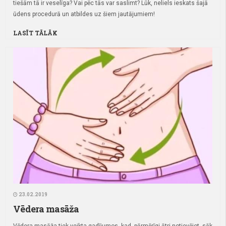
tiešām tā ir veselīga? Vai pēc tās var saslimt? Lūk, neliels ieskats šajā
ūdens procedurā un atbildes uz šiem jautājumiem!
LASĪT TĀLĀK
23.02.2019
Vēdera masāža