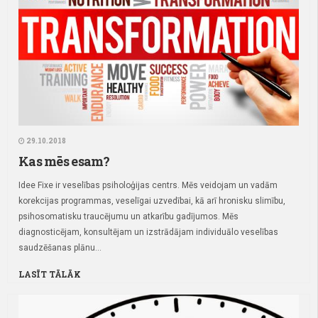
29.10.2018
Kas mēs esam?
Idee Fixe ir veselības psiholoģijas centrs. Mēs veidojam un vadām
korekcijas programmas, veselīgai uzvedībai, kā arī hronisku slimību,
psihosomatisku traucējumu un atkarību gadījumos. Mēs
diagnosticējam, konsultējam un izstrādājam individuālo veselības
saudzēšanas plānu...
LASĪT TĀLĀK