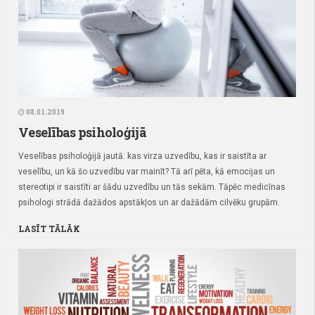
08.01.2019
Veselības psiholoģijā
Veselības psiholoģijā jautā: kas virza uzvedību, kas ir saistīta ar
veselību, un kā šo uzvedību var mainīt? Tā arī pēta, kā emocijas un
stereotipi ir saistīti ar šādu uzvedību un tās sekām. Tāpēc medicīnas
psihologi strādā dažādos apstākļos un ar dažādām cilvēku grupām.
LASĪT TĀLĀK