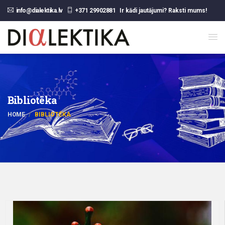
info@dialektika.lv
+371 29902881
Ir kādi jautājumi? Raksti mums!
Bibliotēka
HOME
BIBLIOTĒKA