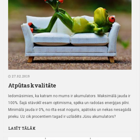
27.02.2019
Atpūtas kvalitāte
Iedomāsimies, ka katram no mums ir akumulators. Maksimālā jauda ir
100%. Šajā stāvoklī esam optimisma, spēka un radošas enerģijas pilni.
Minimālā jauda ir 0%, no rīta esat noguris, apātisks un nekas nesagādā
prieku.
Uz cik procentiem tagad ir uzlādēts Jūsu akumulators?
LASĪT TĀLĀK