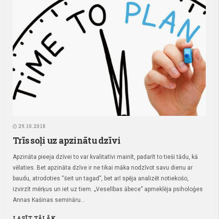
29.10.2018
Trīs soļi uz apzinātu dzīvi
Apzināta pieeja dzīvei to var kvalitatīvi mainīt, padarīt to tieši tādu, kā
vēlaties. Bet apzināta dzīve ir ne tikai māka nodzīvot savu dienu ar
baudu, atrodoties “šeit un tagad”, bet arī spēja analizēt notiekošo,
izvirzīt mērķus un iet uz tiem. „Veselības ābece” apmeklēja psiholoģes
Annas Kašinas semināru...
LASĪT TĀLĀK