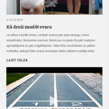
23.02.2019
Kā droši zaudēt svaru
Ja vēlies zaudēt svaru, uzskati svarus par savu draugu, nevis
ienaidnieku. Nosveries vienreiz dienā jau no paša rīta pēc tualetes
apmeklējuma un pēc noģērbšanās. Seko līdzi rezultātiem un paliec
motivēta, sekojot līdzi svara izmaiņām dažu nākamo nedēļu laikā.
LASĪT TĀLĀK