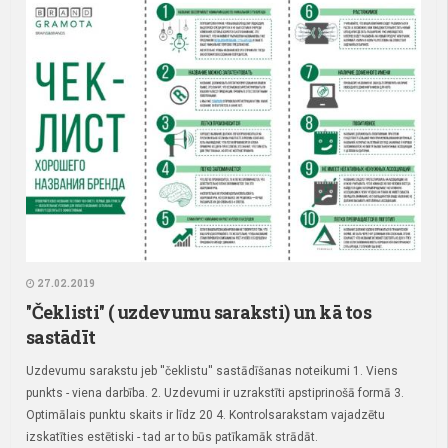
27.02.2019
''Čeklisti'' ( uzdevumu saraksti) un kā tos
sastādīt
Uzdevumu sarakstu jeb ''čeklistu'' sastādīšanas noteikumi
1. Viens
punkts - viena darbība.
2. Uzdevumi ir uzrakstīti apstiprinošā formā
3.
Optimālais punktu skaits ir līdz 20
4. Kontrolsarakstam vajadzētu
izskatīties estētiski - tad ar to būs patīkamāk strādāt.