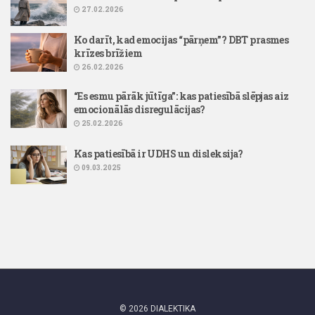
27.02.2026
Ko darīt, kad emocijas “pārņem”? DBT prasmes
krīzes brīžiem
26.02.2026
“Es esmu pārāk jūtīga”: kas patiesībā slēpjas aiz
emocionālās disregulācijas?
25.02.2026
Kas patiesībā ir UDHS un disleksija?
09.03.2025
© 2026 DIALEKTIKA