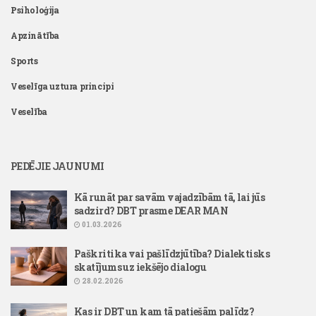
Psiholoģija
Apzinātība
Sports
Veselīga uztura principi
Veselība
PEDĒJIE JAUNUMI
Kā runāt par savām vajadzībām tā, lai jūs
sadzird? DBT prasme DEAR MAN
01.03.2026
Paškritika vai pašlīdzjūtība? Dialektisks
skatījums uz iekšējo dialogu
28.02.2026
Kas ir DBT un kam tā patiešām palīdz?